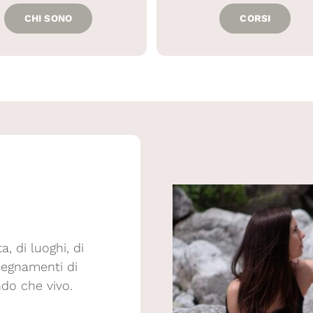
CHI SONO
CORSI
, di luoghi, di
nsegnamenti di
do che vivo.