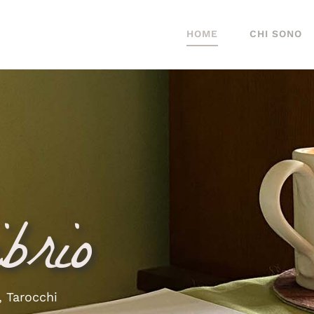
HOME
CHI SONO
, Tarocchi