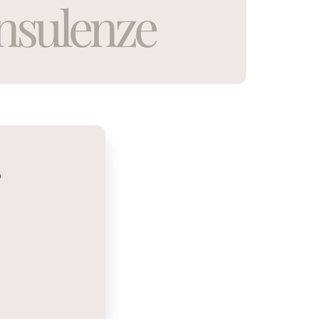
nsulenze
O